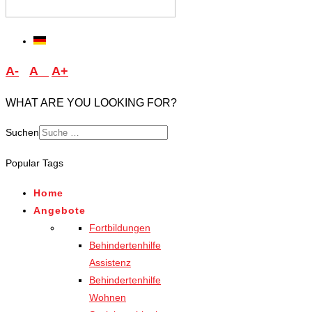
A-
A
A+
WHAT ARE YOU LOOKING FOR?
Suchen
Type 2 or more characters
Popular Tags
for results.
Home
Angebote
Fortbildungen
Behindertenhilfe
Assistenz
Behindertenhilfe
Wohnen