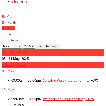
Über uns
Veranstaltungen
By Year
By Month
By Week
Today
Jump to month
Jump to month
Preceding Week
05 - 11 May, 2025
Following Week
09. May
09:00am - 05:00pm
10 Jahre Waldkindergarten
:: AWO
10. May
09:00am - 01:00pm
Weinheimer Gesundheitstag 2025
:: AWO