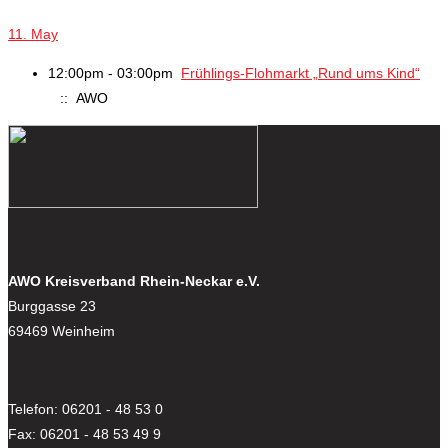
11. May
12:00pm - 03:00pm
Frühlings-Flohmarkt „Rund ums Kind“
:: AWO
AWO Kreisverband Rhein-Neckar e.V.
Burggasse 23
69469 Weinheim
Telefon: 06201 - 48 53 0
Fax: 06201 - 48 53 49 9