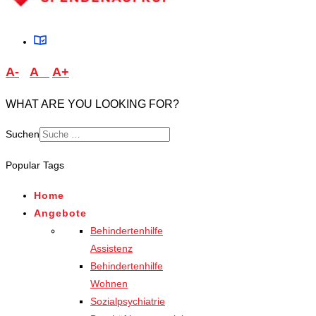
A-
A
A+
WHAT ARE YOU LOOKING FOR?
Suchen
Type 2 or more characters
Popular Tags
for results.
Home
Angebote
Behindertenhilfe
Assistenz
Behindertenhilfe
Wohnen
Sozialpsychiatrie