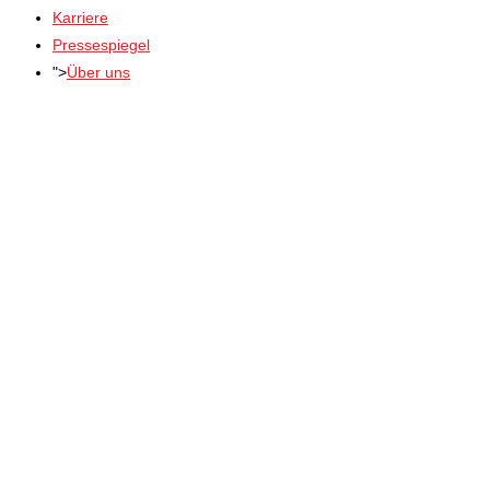
Karriere
Pressespiegel
">
Über uns