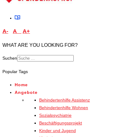
A-
A
A+
WHAT ARE YOU LOOKING FOR?
Suchen
Type 2 or more characters
Popular Tags
for results.
Home
Angebote
Behindertenhilfe Assistenz
Behindertenhilfe Wohnen
Sozialpsychiatrie
Beschäftigungsprojekt
Kinder und Jugend