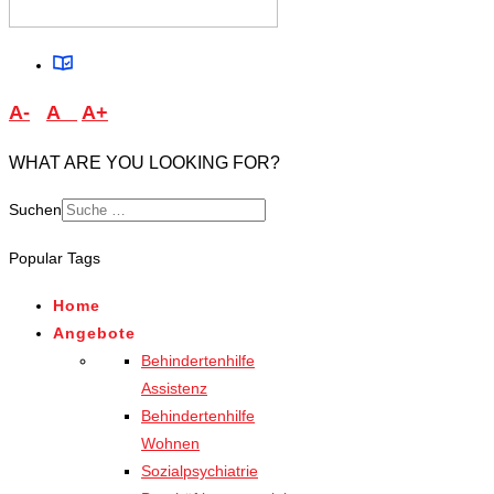
A-
A
A+
WHAT ARE YOU LOOKING FOR?
Suchen
Type 2 or more characters
Popular Tags
for results.
Home
Angebote
Behindertenhilfe
Assistenz
Behindertenhilfe
Wohnen
Sozialpsychiatrie