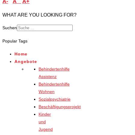
A-
A
A+
WHAT ARE YOU LOOKING FOR?
Suchen
Type 2 or more characters
Popular Tags
for results.
Home
Angebote
Behindertenhilfe
Assistenz
Behindertenhilfe
Wohnen
Sozialpsychiatrie
Beschäftigungsprojekt
Kinder
und
Jugend