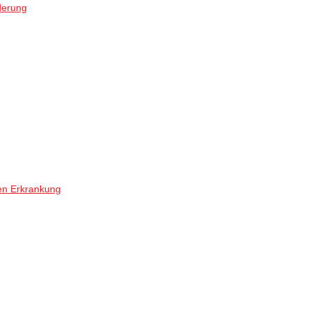
derung
en Erkrankung