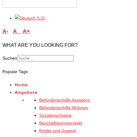
A-
A
A+
WHAT ARE YOU LOOKING FOR?
Suchen
Type 2 or more characters
Popular Tags
for results.
Home
Angebote
Behindertenhilfe Assistenz
Behindertenhilfe Wohnen
Sozialpsychiatrie
Beschäftigungsprojekt
Kinder und Jugend