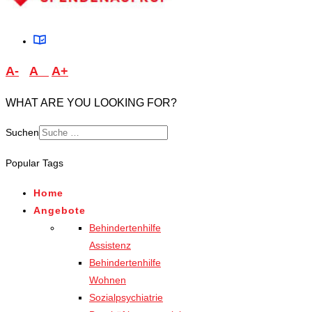
A-
A
A+
WHAT ARE YOU LOOKING FOR?
Suchen
Type 2 or more characters
Popular Tags
for results.
Home
Angebote
Behindertenhilfe
Assistenz
Behindertenhilfe
Wohnen
Sozialpsychiatrie