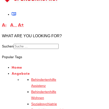
A-
A
A+
WHAT ARE YOU LOOKING FOR?
Suchen
Type 2 or more characters
Popular Tags
for results.
Home
Angebote
Behindertenhilfe
Assistenz
Behindertenhilfe
Wohnen
Sozialpsychiatrie