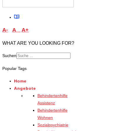
A-
A
A+
WHAT ARE YOU LOOKING FOR?
Suchen
Type 2 or more characters
Popular Tags
for results.
Home
Angebote
Behindertenhilfe
Assistenz
Behindertenhilfe
Wohnen
Sozialpsychiatrie