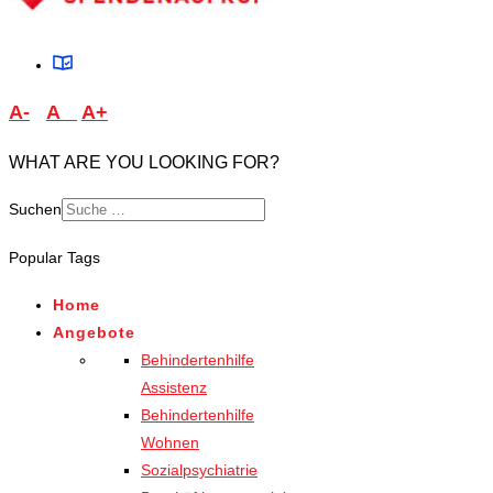
A-
A
A+
WHAT ARE YOU LOOKING FOR?
Suchen
Type 2 or more characters
Popular Tags
for results.
Home
Angebote
Behindertenhilfe
Assistenz
Behindertenhilfe
Wohnen
Sozialpsychiatrie