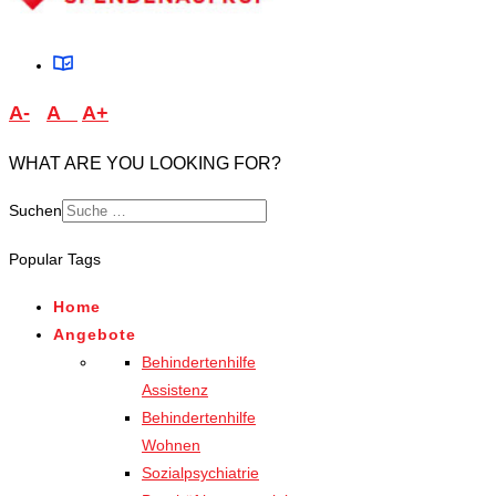
A-
A
A+
WHAT ARE YOU LOOKING FOR?
Suchen
Type 2 or more characters
Popular Tags
for results.
Home
Angebote
Behindertenhilfe
Assistenz
Behindertenhilfe
Wohnen
Sozialpsychiatrie