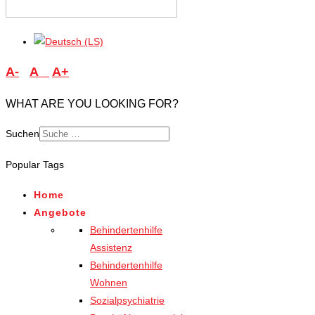
A-
A
A+
WHAT ARE YOU LOOKING FOR?
Suchen
Type 2 or more characters
Popular Tags
for results.
Home
Angebote
Behindertenhilfe
Assistenz
Behindertenhilfe
Wohnen
Sozialpsychiatrie