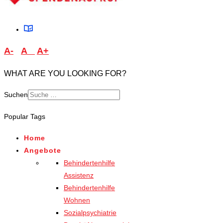
A-
A
A+
WHAT ARE YOU LOOKING FOR?
Suchen
Type 2 or more characters
Popular Tags
for results.
Home
Angebote
Behindertenhilfe
Assistenz
Behindertenhilfe
Wohnen
Sozialpsychiatrie