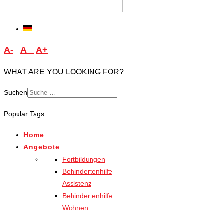
A-
A
A+
WHAT ARE YOU LOOKING FOR?
Suchen
Type 2 or more characters
Popular Tags
for results.
Home
Angebote
Fortbildungen
Behindertenhilfe
Assistenz
Behindertenhilfe
Wohnen