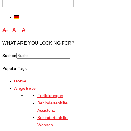
A-
A
A+
WHAT ARE YOU LOOKING FOR?
Suchen
Type 2 or more characters
Popular Tags
for results.
Home
Angebote
Fortbildungen
Behindertenhilfe
Assistenz
Behindertenhilfe
Wohnen