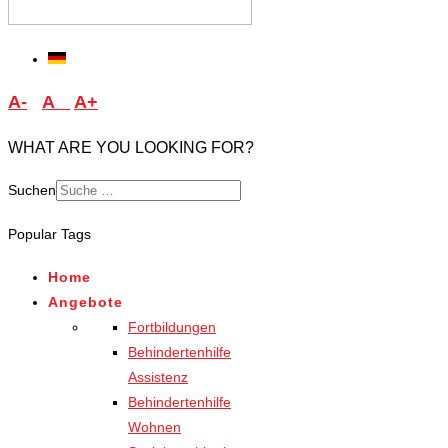
A-
A
A+
WHAT ARE YOU LOOKING FOR?
Suchen
Type 2 or more characters
Popular Tags
for results.
Home
Angebote
Fortbildungen
Behindertenhilfe
Assistenz
Behindertenhilfe
Wohnen