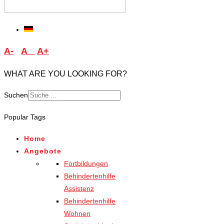
A-
A
A+
WHAT ARE YOU LOOKING FOR?
Suchen
Type 2 or more characters
Popular Tags
for results.
Home
Angebote
Fortbildungen
Behindertenhilfe
Assistenz
Behindertenhilfe
Wohnen