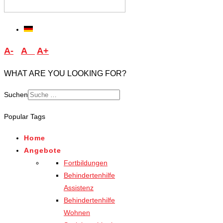
A-
A
A+
WHAT ARE YOU LOOKING FOR?
Suchen
Type 2 or more characters
Popular Tags
for results.
Home
Angebote
Fortbildungen
Behindertenhilfe
Assistenz
Behindertenhilfe
Wohnen