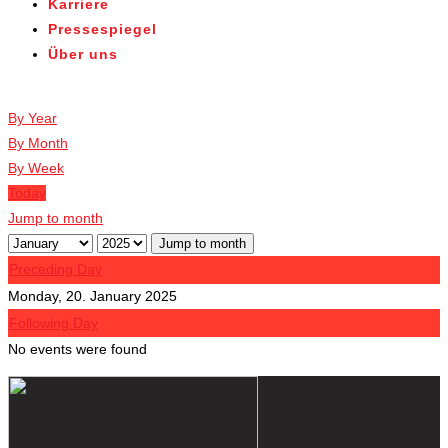
Karriere
Pressespiegel
Über uns
Veranstaltungen
By Year
By Month
By Week
Today
Jump to month
Jump to month
Preceding Day
Monday, 20. January 2025
Following Day
No events were found