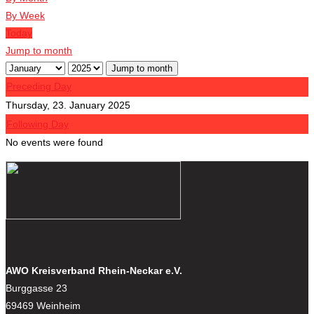
By Week
Today
Jump to month
Jump to month
Preceding Day
Thursday, 23. January 2025
Following Day
No events were found
AWO Kreisverband Rhein-Neckar e.V.
Burggasse 23
69469 Weinheim