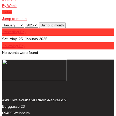
By Week
Today
Jump to month
Jump to month
Preceding Day
Saturday, 25. January 2025
Following Day
No events were found
AWO Kreisverband Rhein-Neckar e.V.
Burggasse 23
69469 Weinheim