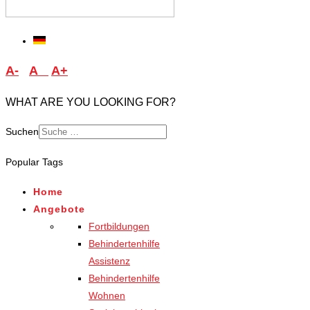
A-
A
A+
WHAT ARE YOU LOOKING FOR?
Suchen
Type 2 or more characters
Popular Tags
for results.
Home
Angebote
Fortbildungen
Behindertenhilfe
Assistenz
Behindertenhilfe
Wohnen