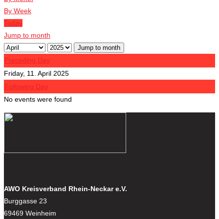
By Week
Today
Jump to month
Jump to month
Preceding Day
Friday, 11. April 2025
Following Day
No events were found
AWO Kreisverband Rhein-Neckar e.V.
Burggasse 23
69469 Weinheim