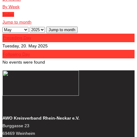
By Week
Today
Jump to month
Jump to month
Preceding Day
Tuesday, 20. May 2025
Following Day
No events were found
AWO Kreisverband Rhein-Neckar e.V.
Burggasse 23
69469 Weinheim