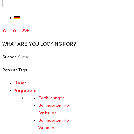
A-
A
A+
WHAT ARE YOU LOOKING FOR?
Suchen
Type 2 or more characters
Popular Tags
for results.
Home
Angebote
Fortbildungen
Behindertenhilfe
Assistenz
Behindertenhilfe
Wohnen