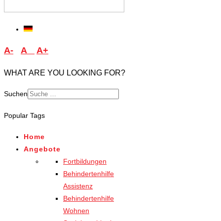
A-
A
A+
WHAT ARE YOU LOOKING FOR?
Suchen
Type 2 or more characters
Popular Tags
for results.
Home
Angebote
Fortbildungen
Behindertenhilfe
Assistenz
Behindertenhilfe
Wohnen