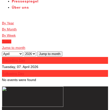
Pressespiegel
Über uns
Veranstaltungen
By Year
By Month
By Week
Today
Jump to month
Jump to month
Preceding Day
Tuesday, 07. April 2026
Following Day
No events were found