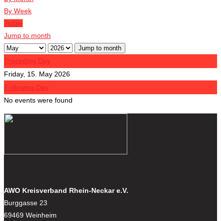
By Week
Today
Jump to month
Jump to month
Preceding Day
Friday, 15. May 2026
Following Day
No events were found
AWO Kreisverband Rhein-Neckar e.V.
Burggasse 23
69469 Weinheim