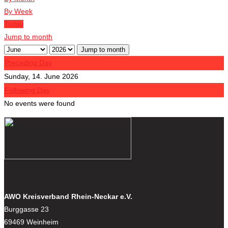
By Week
Today
Jump to month
Jump to month
Preceding Day
Sunday, 14. June 2026
Following Day
No events were found
AWO Kreisverband Rhein-Neckar e.V.
Burggasse 23
69469 Weinheim