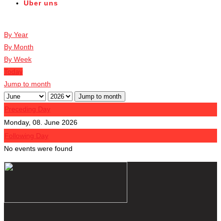
Über uns
Veranstaltungen
By Year
By Month
By Week
Today
Jump to month
Jump to month
Preceding Day
Monday, 08. June 2026
Following Day
No events were found