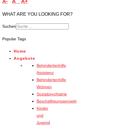
A-
A
A+
WHAT ARE YOU LOOKING FOR?
Suchen
Type 2 or more characters
Popular Tags
for results.
Home
Angebote
Behindertenhilfe
Assistenz
Behindertenhilfe
Wohnen
Sozialpsychiatrie
Beschäftigungsprojekt
Kinder
und
Jugend