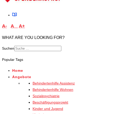
A-
A
A+
WHAT ARE YOU LOOKING FOR?
Suchen
Type 2 or more characters
Popular Tags
for results.
Home
Angebote
Behindertenhilfe Assistenz
Behindertenhilfe Wohnen
Sozialpsychiatrie
Beschäftigungsprojekt
Kinder und Jugend