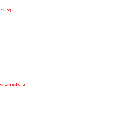
derung
en Erkrankung