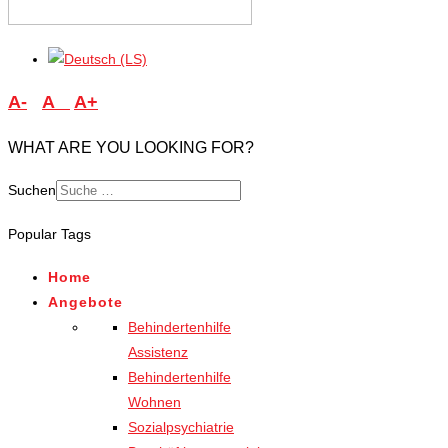
A-
A
A+
WHAT ARE YOU LOOKING FOR?
Suchen
Type 2 or more characters
Popular Tags
for results.
Home
Angebote
Behindertenhilfe
Assistenz
Behindertenhilfe
Wohnen
Sozialpsychiatrie