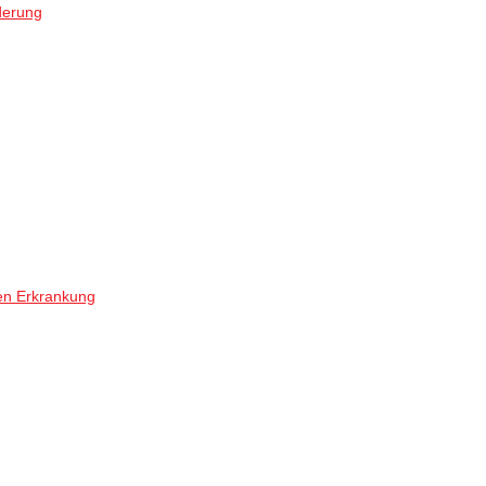
derung
en Erkrankung