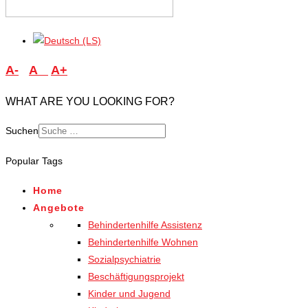
A-
A
A+
WHAT ARE YOU LOOKING FOR?
Suchen
Type 2 or more characters
Popular Tags
for results.
Home
Angebote
Behindertenhilfe Assistenz
Behindertenhilfe Wohnen
Sozialpsychiatrie
Beschäftigungsprojekt
Kinder und Jugend