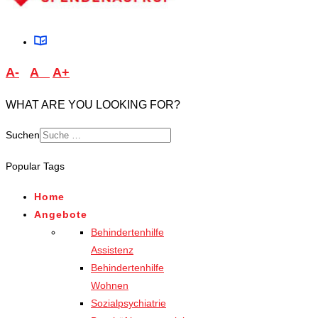
A-
A
A+
WHAT ARE YOU LOOKING FOR?
Suchen
Type 2 or more characters
Popular Tags
for results.
Home
Angebote
Behindertenhilfe
Assistenz
Behindertenhilfe
Wohnen
Sozialpsychiatrie