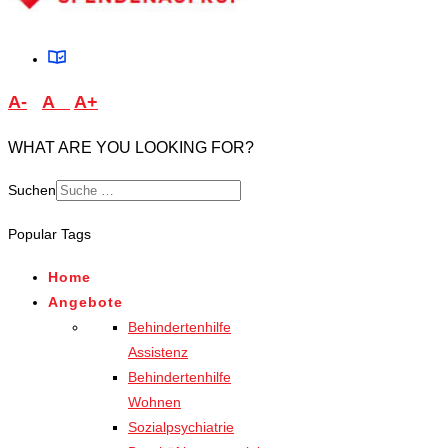
A-
A
A+
WHAT ARE YOU LOOKING FOR?
Suchen
Type 2 or more characters
Popular Tags
for results.
Home
Angebote
Behindertenhilfe
Assistenz
Behindertenhilfe
Wohnen
Sozialpsychiatrie