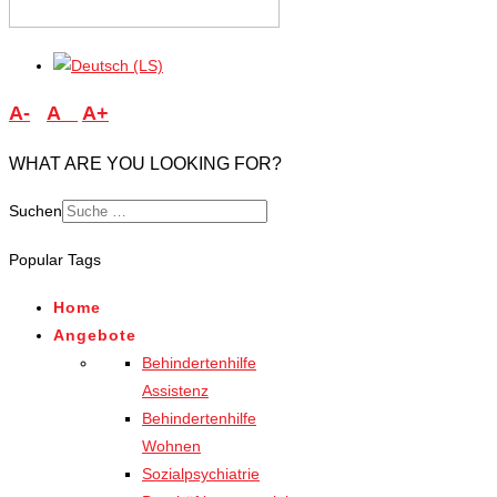
A-
A
A+
WHAT ARE YOU LOOKING FOR?
Suchen
Type 2 or more characters
Popular Tags
for results.
Home
Angebote
Behindertenhilfe
Assistenz
Behindertenhilfe
Wohnen
Sozialpsychiatrie