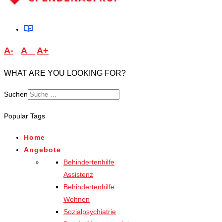
A-
A
A+
WHAT ARE YOU LOOKING FOR?
Suchen
Type 2 or more characters
Popular Tags
for results.
Home
Angebote
Behindertenhilfe
Assistenz
Behindertenhilfe
Wohnen
Sozialpsychiatrie