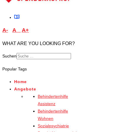
A-
A
A+
WHAT ARE YOU LOOKING FOR?
Suchen
Type 2 or more characters
Popular Tags
for results.
Home
Angebote
Behindertenhilfe
Assistenz
Behindertenhilfe
Wohnen
Sozialpsychiatrie