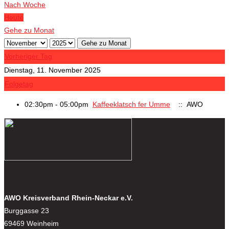
Nach Woche
Heute
Gehe zu Monat
Gehe zu Monat
Vorheriger Tag
Dienstag, 11. November 2025
Folgetag
02:30pm - 05:00pm
Kaffeeklatsch fer Umme
:: AWO
AWO Kreisverband Rhein-Neckar e.V.
Burggasse 23
69469 Weinheim