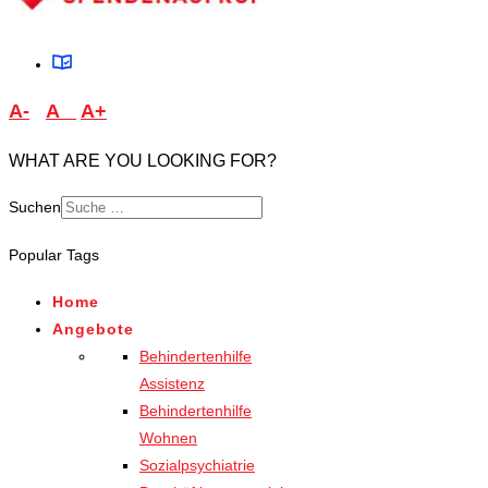
A-
A
A+
WHAT ARE YOU LOOKING FOR?
Suchen
Type 2 or more characters
Popular Tags
for results.
Home
Angebote
Behindertenhilfe
Assistenz
Behindertenhilfe
Wohnen
Sozialpsychiatrie