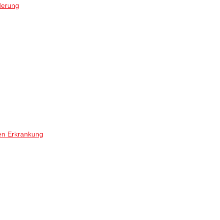
derung
en Erkrankung