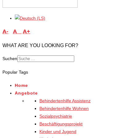
A-
A
A+
WHAT ARE YOU LOOKING FOR?
Suchen
Type 2 or more characters
Popular Tags
for results.
Home
Angebote
Behindertenhilfe Assistenz
Behindertenhilfe Wohnen
Sozialpsychiatrie
Beschäftigungsprojekt
Kinder und Jugend