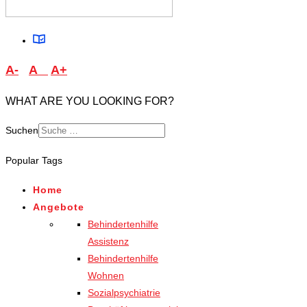
A-
A
A+
WHAT ARE YOU LOOKING FOR?
Suchen
Type 2 or more characters
Popular Tags
for results.
Home
Angebote
Behindertenhilfe
Assistenz
Behindertenhilfe
Wohnen
Sozialpsychiatrie