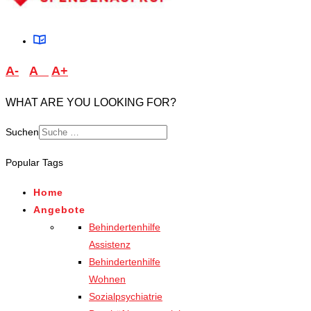
A-
A
A+
WHAT ARE YOU LOOKING FOR?
Suchen
Type 2 or more characters
Popular Tags
for results.
Home
Angebote
Behindertenhilfe
Assistenz
Behindertenhilfe
Wohnen
Sozialpsychiatrie