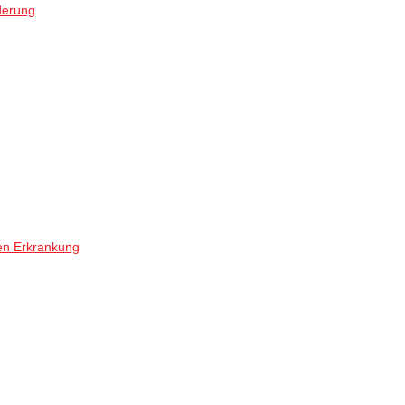
derung
en Erkrankung