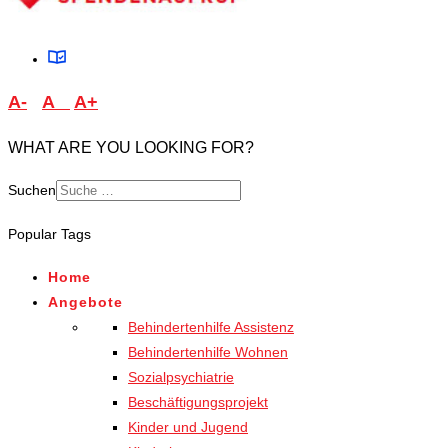
A-
A
A+
WHAT ARE YOU LOOKING FOR?
Suchen
Type 2 or more characters
Popular Tags
for results.
Home
Angebote
Behindertenhilfe Assistenz
Behindertenhilfe Wohnen
Sozialpsychiatrie
Beschäftigungsprojekt
Kinder und Jugend