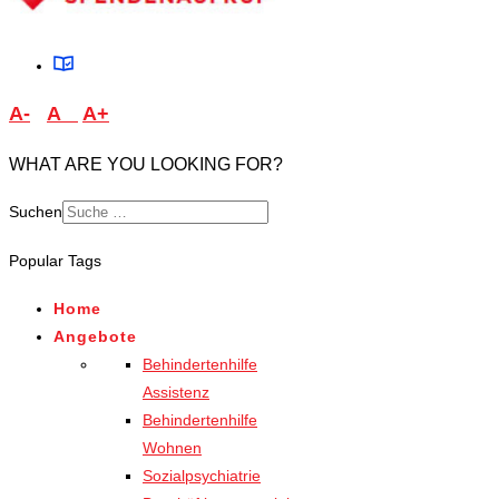
A-
A
A+
WHAT ARE YOU LOOKING FOR?
Suchen
Type 2 or more characters
Popular Tags
for results.
Home
Angebote
Behindertenhilfe
Assistenz
Behindertenhilfe
Wohnen
Sozialpsychiatrie