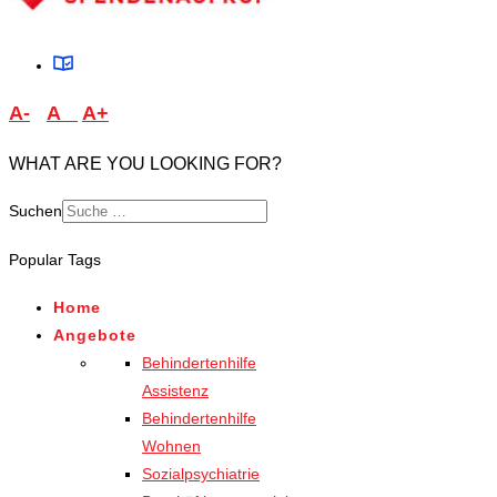
A-
A
A+
WHAT ARE YOU LOOKING FOR?
Suchen
Type 2 or more characters
Popular Tags
for results.
Home
Angebote
Behindertenhilfe
Assistenz
Behindertenhilfe
Wohnen
Sozialpsychiatrie