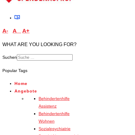
A-
A
A+
WHAT ARE YOU LOOKING FOR?
Suchen
Type 2 or more characters
Popular Tags
for results.
Home
Angebote
Behindertenhilfe
Assistenz
Behindertenhilfe
Wohnen
Sozialpsychiatrie