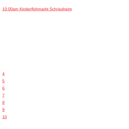
10:00am Kinderflohmarkt Schriesheim
4
5
6
7
8
9
10