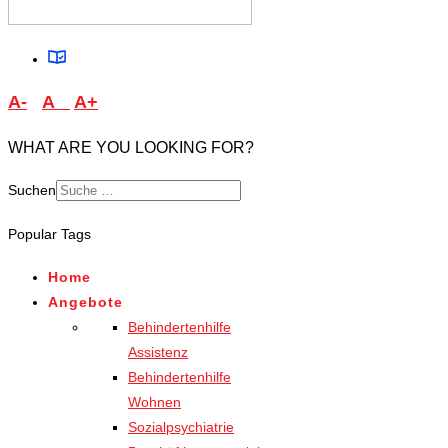
A-
A
A+
WHAT ARE YOU LOOKING FOR?
Suchen
Type 2 or more characters
Popular Tags
for results.
Home
Angebote
Behindertenhilfe
Assistenz
Behindertenhilfe
Wohnen
Sozialpsychiatrie