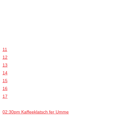
11
12
13
14
15
16
17
02:30pm Kaffeeklatsch fer Umme