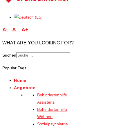
A-
A
A+
WHAT ARE YOU LOOKING FOR?
Suchen
Type 2 or more characters
Popular Tags
for results.
Home
Angebote
Behindertenhilfe
Assistenz
Behindertenhilfe
Wohnen
Sozialpsychiatrie