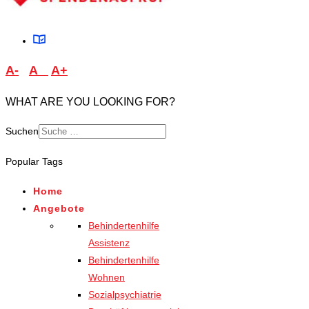
A-
A
A+
WHAT ARE YOU LOOKING FOR?
Suchen
Type 2 or more characters
Popular Tags
for results.
Home
Angebote
Behindertenhilfe
Assistenz
Behindertenhilfe
Wohnen
Sozialpsychiatrie