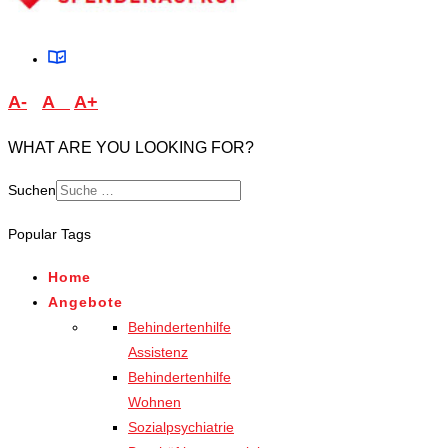
A-
A
A+
WHAT ARE YOU LOOKING FOR?
Suchen
Type 2 or more characters
Popular Tags
for results.
Home
Angebote
Behindertenhilfe
Assistenz
Behindertenhilfe
Wohnen
Sozialpsychiatrie