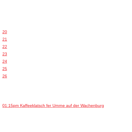
20
21
22
23
24
25
26
01:15pm Kaffeeklatsch fer Umme auf der Wachenburg