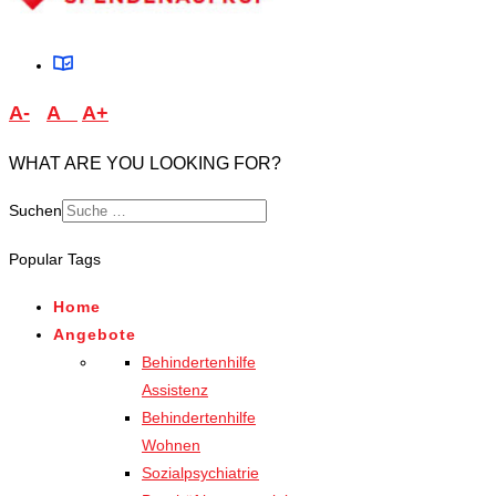
A-
A
A+
WHAT ARE YOU LOOKING FOR?
Suchen
Type 2 or more characters
Popular Tags
for results.
Home
Angebote
Behindertenhilfe
Assistenz
Behindertenhilfe
Wohnen
Sozialpsychiatrie