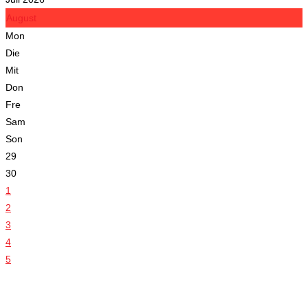
August
Mon
Die
Mit
Don
Fre
Sam
Son
29
30
1
2
3
4
5